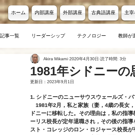
ホーム
内部講座
外部講座
古典語講座
主宰
記事一覧
リーダーシップ
テクノロジー
教師が
Akira Mikami
2020年4月30日
読了時間: 3分
1981年シドニー
更新日：
2023年9月1日
1. シドニーのニューサウスウェールズ・
　1981年2月，私と家族（妻，4歳の長女
ドニーに移転した。その理由は，私の指導
ーリス校長が定年退職され，その後の指導
スト・コレッジのロン・ロジャース校長が