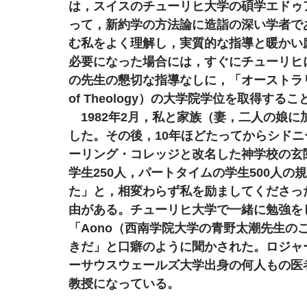
は，スイスのチューリヒ大学の碩学エドゥ
って，新約学の方法論に造詣の深い学者で
む私をよく理解し，実質的な指導と暖かい
必要になった場合には，すぐにチューリヒ
の先生の懇切な指導なしに，「オーストラリア神学学
of Theology）の大学院学位を取得する
　1982年2月，私と家族（妻，二人の娘
した。その後，10年ほどたってからシド
ーリング・コレッジと改名した神学校の玄
学生250人，パートタイムの学生500人
た」と，相変わらず私を励ましてくださっ
由がある。チューリヒ大学で一緒に勉強を
「Aono（西南学院大学の青野太潮先生の
きだ」と口癖のように聞かされた。ロジャ
ーサウスウェールズ大学出身の何人もの医
教授になっている。