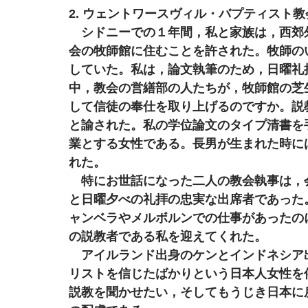
2. ウェントワースヴィル・バプティスト教
　シドニーでの１年間，私と家族は，西郊
会の牧師館に住むことを許された。牧師の
していた。私は，論文執筆のため，日曜礼
中，教会の営繕部の人たちが，牧師館の芝
して信徒の奉仕を取り上げるのですか。説
と諭された。私の学位論文のタイプ清書を
業とする女性である。長男が生まれた時に
れた。
　特にお世話になった二人の教会執事は，
と日曜夕べの礼拝の忠実な出席者であった
ャンベラやメルボルンでの仕事があったの
の説教者である私を迎えてくれた。
　アイルランド出身のケンとインドネシア
リストを信じたばかりという日本人女性を
説教を聞かせたい，そしてもうじき日本に