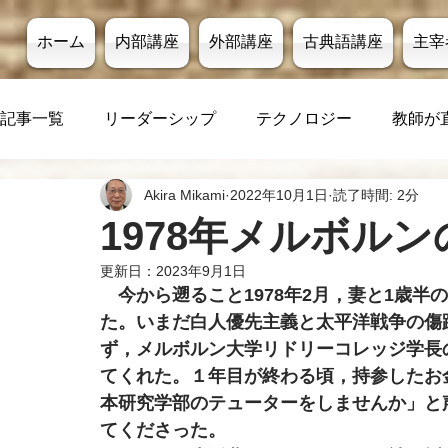
ホーム
内部講座
外部講座
古典語講座
主宰
記事一覧
リーダーシップ
テクノロジー
教師が
Akira Mikami
2022年10月1日
読了時間: 2分
1978年メルボル
更新日：
2023年9月1日
今から遡ること1978年2月，妻と1歳
た。いまだ白人優先主義と太平洋戦争の傷
ず，メルボルン大学リドリーコレッジ学長
てくれた。１年目が終わる頃，持参したお
本研究学部のテューターをしませんか」と
てくださった。