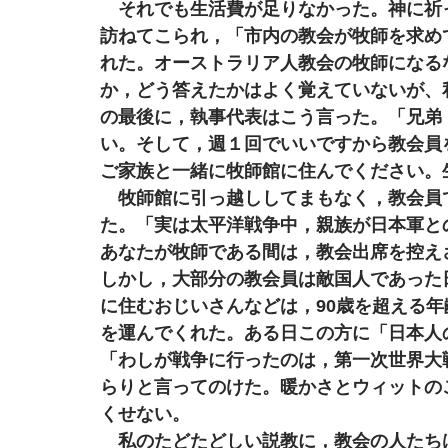
　それでも生活費が足りなかった。神に祈
訪ねてこられ，「市内の教会が牧師を求め
れた。オーストラリア人教会の牧師になる
か，どう答えたかはよく覚えていないが、
の最後に，執事代表はこう言った。「兄弟（
い。そして，週１回でいいですから教会員
ご家族と一緒に牧師館に住んでください。
　牧師館に引っ越ししてまもなく，教会員
た。「実は太平洋戦争中，親族が日本軍と
あなたが牧師である間は，教会出席を控え
しかし，大部分の教会員は敵国人であった
に住むおじいさんなどは，90歳を超える
を運んでくれた。ある日この方に「日本人
「わしが戦争に行ったのは，第一次世界大
らりと言ってのけた。暖かさとウィットの
くせない。
　私のたどたどしい説教に，教会の人たち