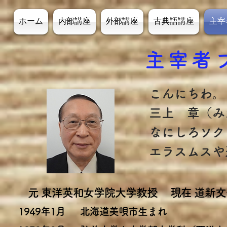
ホーム
内部講座
外部講座
古典語講座
主宰
主宰者
​こんにちわ。
三上 章（み
なにしろソク
エラスムスや
元 東洋英和女学院大学教授 現在
道新文
1949年1月
北海道美唄市生まれ