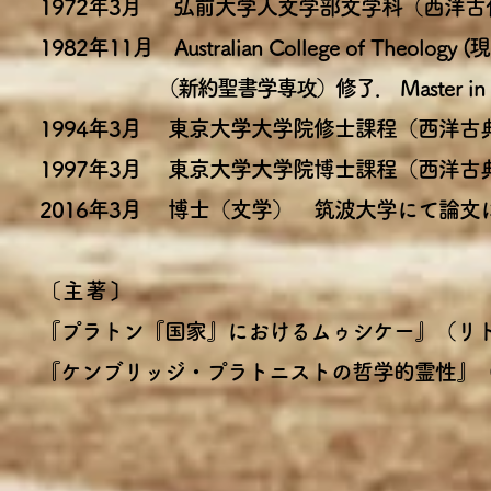
1972年3月 弘前大学人文学部文学科（西洋
1982年11月 Australian College of Theology
(現
（新約聖書学専攻）修了．
Master in
1994年3月 東京大学大学院修士課程（西洋
1997年3月 東京大学大学院博士課程（西洋
2016年3月 ​博士（文学） 筑波大学にて論
〔主著〕
『プラトン『国家』におけるムゥシケー』（リトン，
『ケンブリッジ・プラトニストの哲学的霊性』（リ