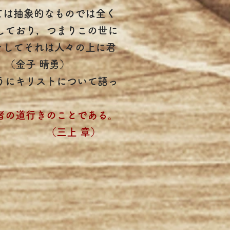
ては抽象的なものでは全く
しており，つまりこの世に
そしてそれは人々の上に君
（金子 晴勇）
うにキリストについて語っ
者の道行きのことである。
章）