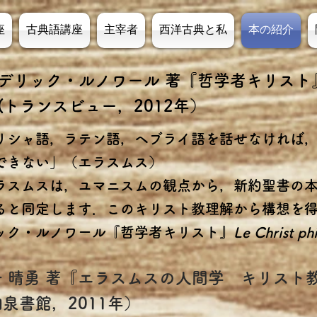
座
古典語講座
主宰者
西洋古典と私
本の紹介
デリック・ルノワール 著『哲学者キリスト
ランスビュー，2012年）
リシャ語，ラテン語，ヘブライ語を話せなければ
できない」（エラスムス）
スムスは，ユマニスムの観点から，新約聖書の本
ると同定します．
このキリスト教理解から構想を
ック・
ルノワール『哲学者キリスト』
Le Christ p
子 晴勇 著『エラスムスの人間学 キリスト
泉書館，2011年）