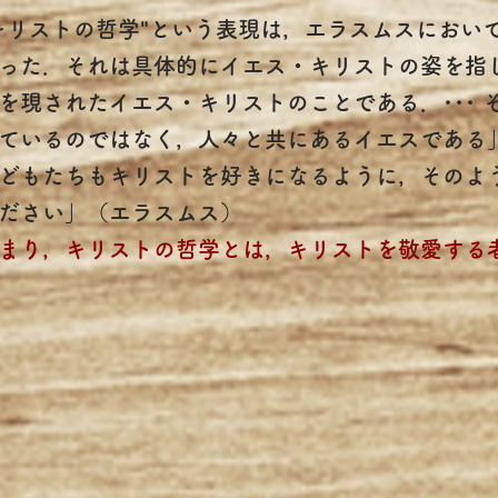
キリストの哲学"という表現は，エラスムスにおい
った．それは具体的にイエス・キリストの姿を指
を現されたイエス・キリストのことである．･･･ 
ているのではなく，人々と共にあるイエスである」
どもたちもキリストを好きになるように，そのよ
ださい」（エラスムス）
まり，キリストの哲学とは，キリストを敬愛する
（三上 