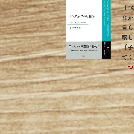
「"
なか
自ら
臨し
「子
てく
​
つ