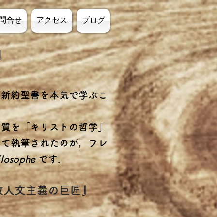
問合せ
アクセス
ブログ
』
，新約聖書を本気で学ぶこ
質を「キ
リストの哲学」
得て執筆されたのが，フレ
hilosophe
です．
教人文主義の巨匠』