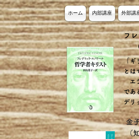
ホーム
内部講座
外部講
フレ
(ト
「ギ
とは
エラ
であ
デリ
金
（知